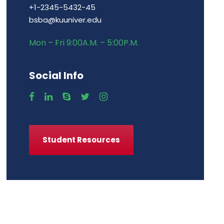
+1-2345-5432-45
bsba@kuuniver.edu
Mon – Fri 9:00A.M. – 5:00P.M.
Social Info
Student Resources