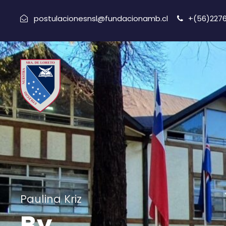
postulacionesnsl@fundacionamb.cl
+(56)227
Paulina Kriz
By