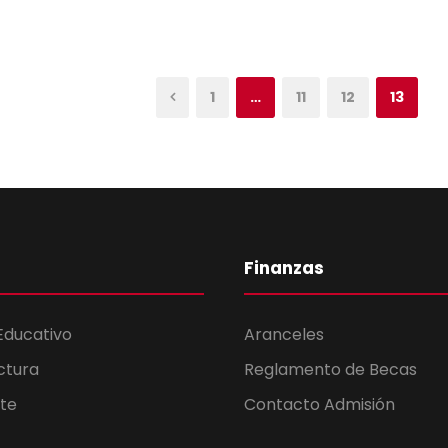
1
…
11
12
13
Finanzas
Educativo
Aranceles
ctura
Reglamento de Becas
te
Contacto Admisión