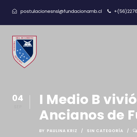
postulacionesnsl@fundacionamb.cl
+(56)227
I Medio B vivi
04
SEP
Ancianos de F
BY
PAULINA KRIZ
SIN CATEGORÍA