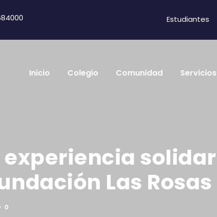
684000
Estudiantes
Inicio
Colegio
Comunidad
Servicios
ó experiencia solida
undación Las Rosas
0