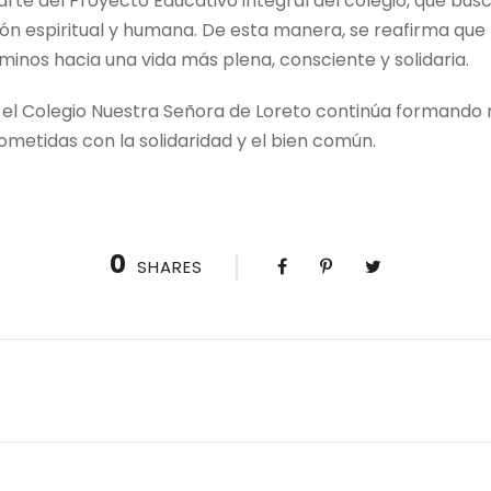
rte del Proyecto Educativo integral del colegio, que busc
n espiritual y humana. De esta manera, se reafirma que l
aminos hacia una vida más plena, consciente y solidaria.
, el Colegio Nuestra Señora de Loreto continúa formando n
etidas con la solidaridad y el bien común.
0
SHARES