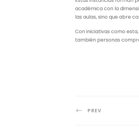
Estas instancias forman pa
académica con la dimensió
las aulas, sino que abre c
Con iniciativas como esta
también personas comprom
PREV