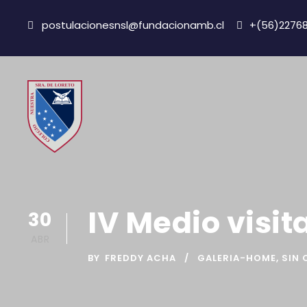
postulacionesnsl@fundacionamb.cl
+(56)2276
IV Medio visi
30
ABR
BY
FREDDY ACHA
GALERIA-HOME
,
SIN 