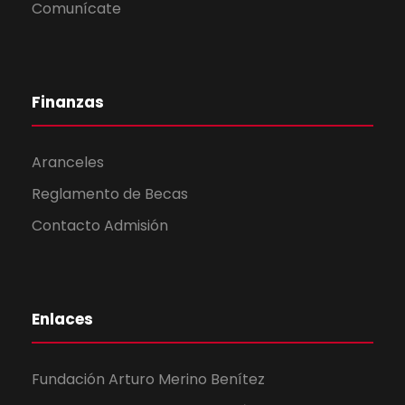
d
t
Comunícate
o
a
y
Finanzas
v
Aranceles
Reglamento de Becas
i
Contacto Admisión
s
t
Enlaces
a
Fundación Arturo Merino Benítez