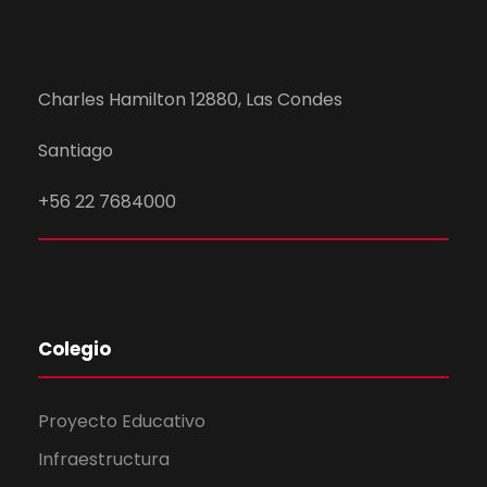
d
s
e
t
Charles Hamilton 12880, Las Condes
b
a
Santiago
s
ú
+56 22 7684000
d
s
e
q
E
Colegio
v
u
e
e
Proyecto Educativo
n
Infraestructura