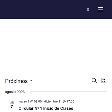
Events
N
N
Próximos
B
L
u
S
a
i
agosto 2026
a
s
e
s
c
v
l
marzo 1 @ 08:00
-
diciembre 31 @ 17:00
t
VIE
a
7
e
Circular Nº 1 Inicio de Clases
a