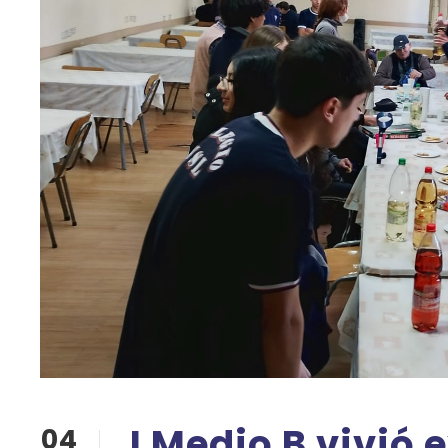
I Medio B vivió 
04