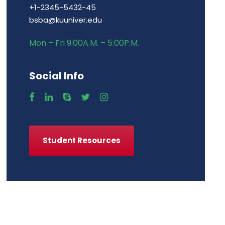
+1-2345-5432-45
bsba@kuuniver.edu
Mon – Fri 9:00A.M. – 5:00P.M.
Social Info
Student Resources