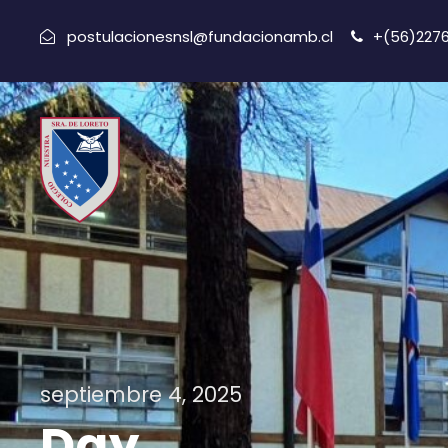
postulacionesnsl@fundacionamb.cl
+(56)227
septiembre 4, 2025
Day